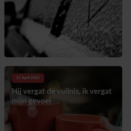
11
April
2025
Hij vergat de vuilnis, ik vergat
mijn gevoel