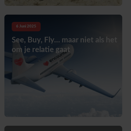
6
Juni
2025
See, Buy, Fly… maar niet als het
om je relatie gaat