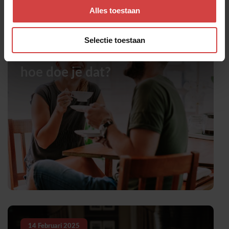
Alles toestaan
28
Februari
2025
Selectie toestaan
Liefde is een werkwoord, maar
hoe doe je dat?
14
Februari
2025