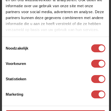
informatie over uw gebruik van onze site met onze
partners voor social media, adverteren en analyse. Deze
partners kunnen deze gegevens combineren met andere
informatie die u aan ze heeft verstrekt of die ze hebben
verzameld op basis van uw gebruik van hun services.
14
Maart
2025
De vuile was
Toestemmingsselectie
Noodzakelijk
Voorkeuren
Statistieken
Marketing