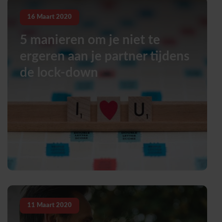
16
Maart
2020
5 manieren om je niet te
ergeren aan je partner tijdens
de lock-down
11
Maart
2020