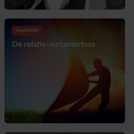
8
April
2020
De relatie-metamorfose