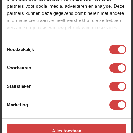
partners voor social media, adverteren en analyse. Deze
partners kunnen deze gegevens combineren met andere
informatie die u aan ze heeft verstrekt of die ze hebben
verzameld op basis van uw gebruik van hun services.
thema’s
Onze
Toestemmingsselectie
Noodzakelijk
Je gaat samen aan de slag met belangrijke thema’s als:
• Hoe
luisteren
we naar elkaar
Voorkeuren
• Wat zeggen mijn
gevoelens
mij
• Wie ben ik zelf en
wie ben ik
in onze relatie
Statistieken
• Wat is het verschil tussen het
begin van onze relatie
en nu
• Hoe gaan we goed om met
vrijheid
en verantwoordelijkheid
Marketing
• Hoe gaan we om met onze
intimiteit
• Hoe
bespreken
we moeilijke onderwerpen
• Wat is onze
uitstraling
naar anderen
Alles toestaan