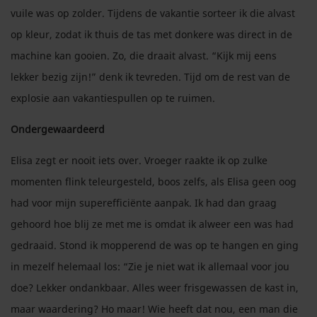
vuile was op zolder. Tijdens de vakantie sorteer ik die alvast
op kleur, zodat ik thuis de tas met donkere was direct in de
machine kan gooien. Zo, die draait alvast. “Kijk mij eens
lekker bezig zijn!” denk ik tevreden. Tijd om de rest van de
explosie aan vakantiespullen op te ruimen.
Ondergewaardeerd
Elisa zegt er nooit iets over. Vroeger raakte ik op zulke
momenten flink teleurgesteld, boos zelfs, als Elisa geen oog
had voor mijn superefficiënte aanpak. Ik had dan graag
gehoord hoe blij ze met me is omdat ik alweer een was had
gedraaid. Stond ik mopperend de was op te hangen en ging
in mezelf helemaal los: “Zie je niet wat ik allemaal voor jou
doe? Lekker ondankbaar. Alles weer frisgewassen de kast in,
maar waardering? Ho maar! Wie heeft dat nou, een man die