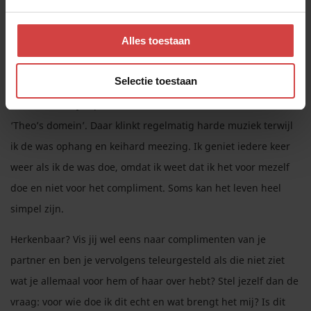
verhelderend inzicht! En wat een rust. Niet langer chagrijnig
omdat Elisa mijn inspanningen niet prijst, klaar met het
Alles toestaan
bedelen om waardering en gewoon genieten van mijn eigen
efficiënte aanpak.
Selectie toestaan
Het Sonos-boxje op zolder heeft niet voor niets de naam
‘Theo’s domein’. Daar klinkt regelmatig harde muziek terwijl
ik de was ophang en keihard meezing. Ik geniet iedere keer
weer als ik de was doe, omdat ik weet dat ik het voor mezelf
doe en niet voor het compliment. Soms kan het leven heel
simpel zijn.
Herkenbaar? Vis jij wel eens naar complimenten van je
partner en ben je vervolgens teleurgesteld als die niet ziet
wat je allemaal voor hem of haar over hebt? Stel jezelf dan de
vraag: voor wie doe ik dit echt en wat brengt het mij? Is dit