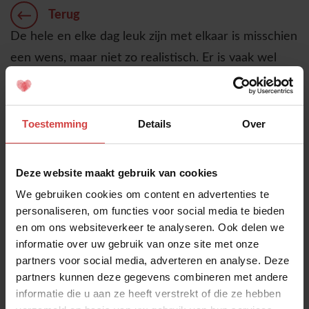
Terug
De hele en elke dag leuk zijn met elkaar is misschien
een wens, maar niet zo realistisch. Er is vaak wel
iets waar je je aan ergert, of wat ergerlijk is aan jou
zelf. Dat kan in van alles zitten. In aandacht,
luisteren, inzet in huis, sloomheid of het tegenstelde.
Toestemming
Details
Over
Er is zoveel wat afstand kan creëren in een relatie!
Maar er zijn ook kansen om dat te keren.
Deze website maakt gebruik van cookies
Weer tot elkaar komen heeft veel te maken met je
We gebruiken cookies om content en advertenties te
inzet, met jouw stap om er wat van te maken. Toch
personaliseren, om functies voor social media te bieden
en om ons websiteverkeer te analyseren. Ook delen we
is die stap zetten niet altijd even makkelijk. Is dat
informatie over uw gebruik van onze site met onze
dan kwetsbaar? Vind je het eng? Verlies je dan je
partners voor social media, adverteren en analyse. Deze
trots?
partners kunnen deze gegevens combineren met andere
informatie die u aan ze heeft verstrekt of die ze hebben