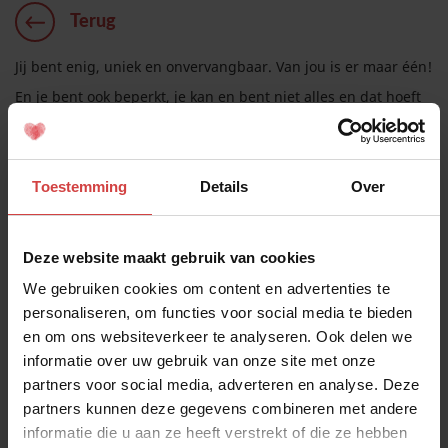
Terug
Jij bent enig, uniek en onvervangbaar. Van jou is er maar één!
En je bent ook beperkt, je kan en bent niet alles en dat hoeft
ook helemaal niet.
Als je zo naar jezelf kan kijken en dit toe kan laten, dan ben je
Toestemming
Details
Over
dicht bij zelfacceptatie. Dat vraagt wel om zelfkennis en
weten wat je beperkingen en je talenten zijn. In een ideale
Deze website maakt gebruik van cookies
wereld komen dan je mooie talenten ook daadwerkelijk tot
We gebruiken cookies om content en advertenties te
zijn recht, maar is dat in praktijk dan ook echt zo? Lukt het je
personaliseren, om functies voor social media te bieden
om je volle potentieel te benutten?
en om ons websiteverkeer te analyseren. Ook delen we
informatie over uw gebruik van onze site met onze
Welk potentieel, dat ik heb, komt maar moeilijk tot zijn recht?
partners voor social media, adverteren en analyse. Deze
HVIM?
partners kunnen deze gegevens combineren met andere
informatie die u aan ze heeft verstrekt of die ze hebben