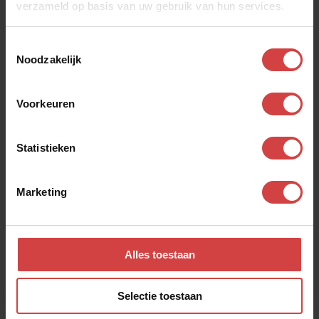
verzameld op basis van uw gebruik van hun services.
Toestemmingsselectie
Bekijk ook andere
Noodzakelijk
dialogen
Voorkeuren
Echt blij
Statistieken
Zin hebben of geven
Marketing
Alles toestaan
Selectie toestaan
Je wilt een mooi leven