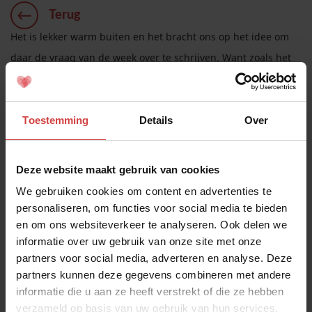
Terug
Het is lekker warm buiten en het bracht ons op het idee om
daar de vraag van de week over te schrijven. Want zoals het
weer is, zo is het soms ook in onze relatie. Koeltjes, kil,
behaaglijk, warm en soms ook koud als we ruzie hebben
bijvoorbeeld. De warmte tussen ons, hoe ontstaat die? Gaat
Toestemming
Details
Over
het vanzelf en wacht je af of dat gebeurt, of zet je je er actief
voor in?
Deze website maakt gebruik van cookies
Want wat in het begin van je relatie zo vanzelfsprekend was,
We gebruiken cookies om content en advertenties te
veranderde in de loop van de tijd. Toch?
personaliseren, om functies voor social media te bieden
en om ons websiteverkeer te analyseren. Ook delen we
Wanneer wordt het warm tussen ons en hoe zet ik mij daar
informatie over uw gebruik van onze site met onze
voor in?
partners voor social media, adverteren en analyse. Deze
partners kunnen deze gegevens combineren met andere
informatie die u aan ze heeft verstrekt of die ze hebben
verzameld op basis van uw gebruik van hun services.