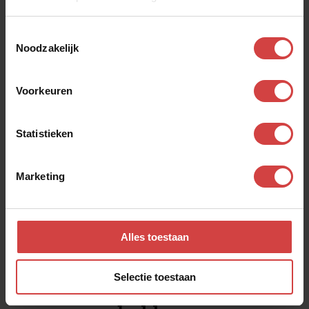
Bekijk ook andere
Toestemmingsselectie
Noodzakelijk
dialogen
Voorkeuren
Aanvaarden
Statistieken
Zelden of nooit
Marketing
Alles toestaan
Selectie toestaan
Je wilt een mooi leven