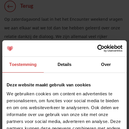
Terug
Op zaterdagavond laat in het het Encounter weekend vragen
we aan elkaar wat we tot dan toe hebben geleerd over onze
relatie dankzij de dialoog. We zijn allemaal veel rijker
geworden dankzij die kans die we kregen om onze
communicatie te verdiepen en te intensiveren. Dat is
geweldig toch? Mazzelaars zijn we daarmee.
Toestemming
Details
Over
En hoe staat het er nu mee? Gaat het goed met jullie
communicatie? Redden jullie het zo samen, of hebben jullie
Deze website maakt gebruik van cookies
ook anderen erbij nodig? (Wij wel eerlijk gezegd)
We gebruiken cookies om content en advertenties te
personaliseren, om functies voor social media te bieden
Vandaar ook de vraag:
en om ons websiteverkeer te analyseren. Ook delen we
Waarover in onze communicatie ben ik blij en waar zie ik
informatie over uw gebruik van onze site met onze
partners voor social media, adverteren en analyse. Deze
mogelijkheden om beter te communiceren?
partners kunnen deze gegevens combineren met andere