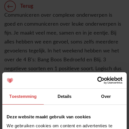
Terug
Communiceren over complexe onderwerpen is
goed en communiceren over leuke onderwerpen is
fijn. Je maakt veel mee, samen en in je eentje. Bij
alles hebben we een gevoel, soms zelfs meerdere
gevoelens tegelijk. In het weekend hebben we het
over de 4 B’s: Bang Boos Bedroefd en Blij. 3
negatieve soorten en 1 positieve soort. Logisch dus
dat we vaker een negatief gevoel ervaren.
Zo werkt dat ook in het nieuws: Slecht nieuws
wordt vaker genoemd dan goed nieuws. Dat komt
Toestemming
Details
Over
doordat goed nieuws de standaard is en zo werkt
dat ook bij onszelf. Als je je goed, tevreden of fijn
Deze website maakt gebruik van cookies
voelt dan is dat minder “top of mind” dan dingen
We gebruiken cookies om content en advertenties te