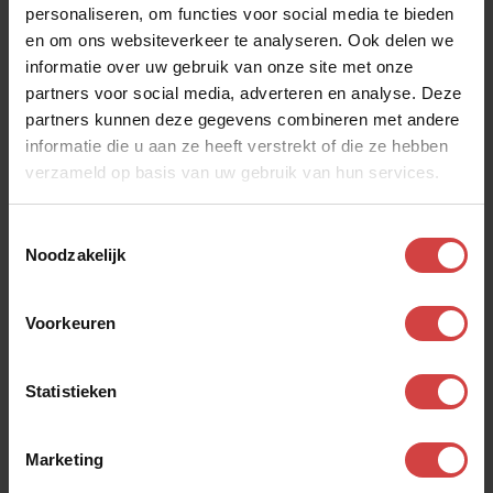
waar je je zorgen om maakt of boos, verdrietig om
personaliseren, om functies voor social media te bieden
en om ons websiteverkeer te analyseren. Ook delen we
bent.
informatie over uw gebruik van onze site met onze
Maar ja, onze communicatie mag wel een feestje
partners voor social media, adverteren en analyse. Deze
zijn en daarom is het goed, leuk en fijn om af en toe
partners kunnen deze gegevens combineren met andere
eens in geuren en kleuren te benoemen wat je dag
informatie die u aan ze heeft verstrekt of die ze hebben
verzameld op basis van uw gebruik van hun services.
of je week zo leuk heeft gemaakt.
Toestemmingsselectie
Waaraan beleefde ik deze week plezier en hoe was
Noodzakelijk
dat voor mij?
Voorkeuren
Statistieken
Bekijk ook andere
dialogen
Marketing