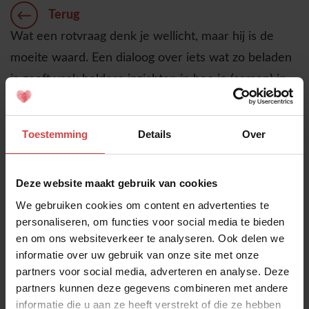
Terug
Wat een rotvraag denk je wellicht, maar hij is de
moeite waard. Een dialoog over iets wat zo beladen
is geeft vaak heldere inzichten in hoe je (samen) in
het nu leeft. Voor ons was deze vraag ook een echte
ontdekking dat -als je de interne weerstand om
Toestemming
Details
Over
hierover te schrijven slecht- er juist een lichtheid
ontstaat.
Deze website maakt gebruik van cookies
In zekere zin maakt het vrij om over pittige
We gebruiken cookies om content en advertenties te
onderwerpen te dialogeren. Kan je proberen om je
personaliseren, om functies voor social media te bieden
in te leven in de situatie dat je alleen verder moet?
en om ons websiteverkeer te analyseren. Ook delen we
Schrijf uitgebreid over wat je zou missen en hoe het
informatie over uw gebruik van onze site met onze
partners voor social media, adverteren en analyse. Deze
zou zijn om alleen verder te gaan.
partners kunnen deze gegevens combineren met andere
informatie die u aan ze heeft verstrekt of die ze hebben