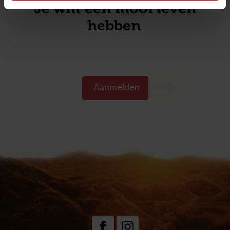
Je wilt een mooi leven
hebben
Aanmelden