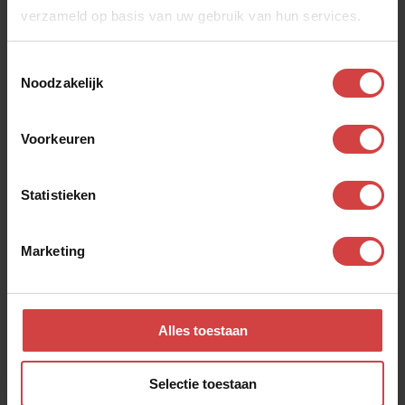
verzameld op basis van uw gebruik van hun services.
Toestemmingsselectie
Bekijk ook andere
Noodzakelijk
dialogen
Voorkeuren
Wat voor een mens ben ik?
Statistieken
Luisteren, hoe dan?
Marketing
Alles toestaan
Selectie toestaan