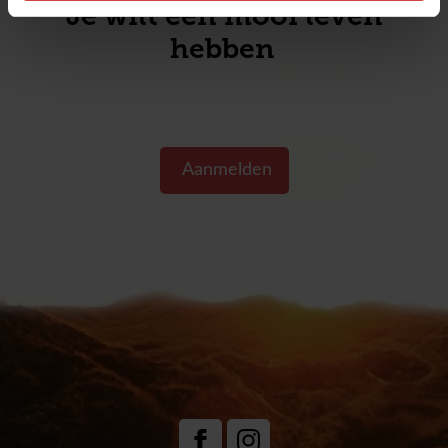
Je wilt een mooi leven
hebben
Aanmelden