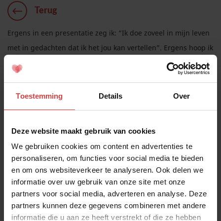
Terug
Ergens in een presentatie zeg ik: “Ik doe zoveel in mijn leven
met in gedachten dat ik het jou kan vertellen”. Ergens hoop ik
natuurlijk te horen dat ze blij met me is, of liever nog, dat ze
trots op me is.
Ik ben zelf heel trots op mijn schat! Ze is een geweldig mens.
Toestemming
Details
Over
Heel eigen, in contact met wat ze belangrijk vind, zelfstandig
en niet snel van slag. Dat is een mooie ontdekking, want ik
Deze website maakt gebruik van cookies
zou diezelfde eigenschappen ook andere namen kunnen
We gebruiken cookies om content en advertenties te
geven die niet zo positief zijn. Het is dus ook een keuze om
personaliseren, om functies voor social media te bieden
het goede te zien in de ander en vooral dát te benoemen. Dat
en om ons websiteverkeer te analyseren. Ook delen we
maakt je relatie een stuk leuker.
informatie over uw gebruik van onze site met onze
partners voor social media, adverteren en analyse. Deze
Hoe is het voor mij om te horen dat je trots op me bent? HVIM
partners kunnen deze gegevens combineren met andere
informatie die u aan ze heeft verstrekt of die ze hebben