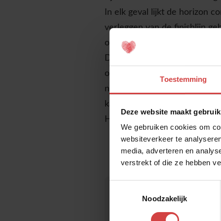
In elk geval lijkt de horizon
verleggen van de finishlijn g
omdat ze het niet op kunnen 
Dat lijkt wel een beetje op o
over je eigen perspectief, je 
Toestemming
naar de mogelijkheden die je 
kan creëren?
Deze website maakt gebruik
Hoe creëer ik mijn eigen pers
We gebruiken cookies om cont
websiteverkeer te analyseren
media, adverteren en analys
verstrekt of die ze hebben v
Toestemmingsselectie
Noodzakelijk
Bekijk ook