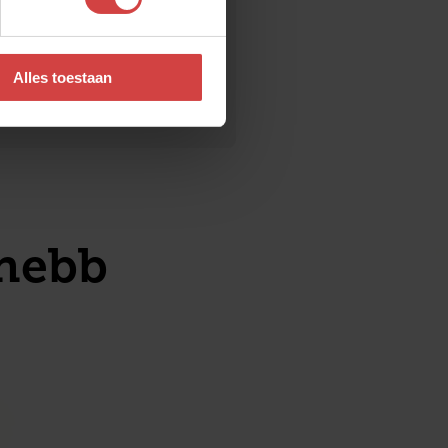
 blij als een kind
Alles toestaan
hebben