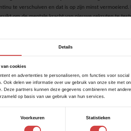
 continu te verschuiven en dat is op zijn minst vermoeien
ebruikt om de mentale kracht van nieuwe rekruten te teste
brengen om zich nog een keer op te laden.
ns leven op dit moment toch? We willen jullie daarom uit
eigen manier om niet steeds naar de finishlijn te kijken,
Details
nu hebt. Kan je eens kijken naar je talenten en hoe je d
 van cookies
pectief? Hoe voel ik mij daarbij?
ent en advertenties te personaliseren, om functies voor social
. Ook delen we informatie over uw gebruik van onze site met on
e. Deze partners kunnen deze gegevens combineren met andere i
erzameld op basis van uw gebruik van hun services.
Voorkeuren
Statistieken
 andere dialogen