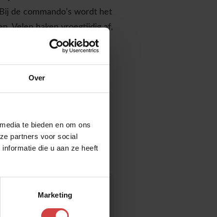
d. Bij de commando’s wordt het
n. Velen haken vroegtijdig af,
dagen om eens te schrijven
 maar meer naar dit moment of
Over
aarmee je eigen perspectief
 media te bieden en om ons
ze partners voor social
nformatie die u aan ze heeft
Marketing