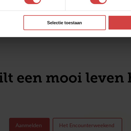
e?
Zo
Selectie toestaan
lt een mooi leven 
sa
Aanmelden
Het Encounterweekend