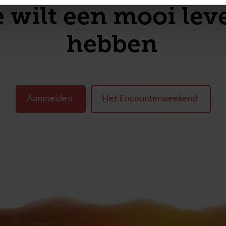
lt een mooi leven 
samen
Aanmelden
Het Encounterweekend