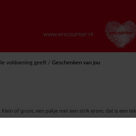
die voldoening geeft
/
Geschenken van jou
k. Klein of groot, een pakje met een strik erom, dat is een tek
 niet tastbare geschenken. Welke zijn dat bij jullie?