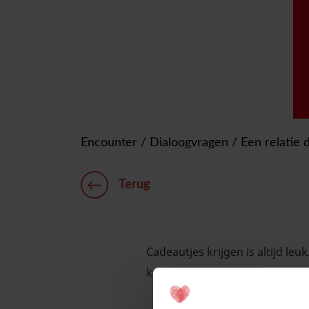
Encounter
/
Dialoogvragen
/
Een relatie 
Terug
Cadeautjes krijgen is altijd leu
krijgen en geven elkaar ook veel