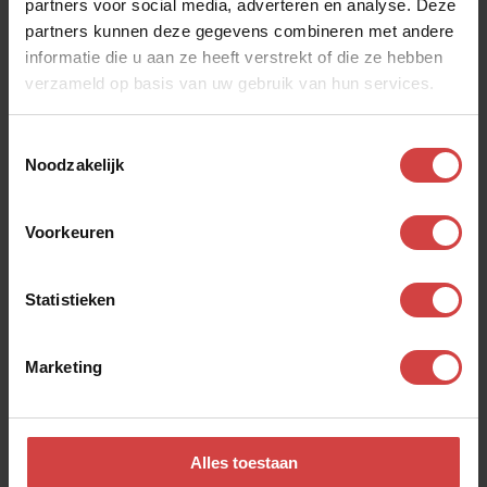
partners voor social media, adverteren en analyse. Deze
allang doet: chapeau! Veel schrijfplezier.
partners kunnen deze gegevens combineren met andere
Als ik denk aan onze communicatie: waar word ik blij van en
informatie die u aan ze heeft verstrekt of die ze hebben
verzameld op basis van uw gebruik van hun services.
wat kan ik beter doen? HVIM?
Toestemmingsselectie
Noodzakelijk
Bekijk ook andere
Voorkeuren
dialogen
Statistieken
Zachte relatiekracht
Marketing
Laat ik mezelf zien?
Alles toestaan