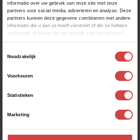
informatie over uw gebruik van onze site met onze
partners voor social media, adverteren en analyse. Deze
Naam
*
partners kunnen deze gegevens combineren met andere
V
informatie die u aan ze heeft verstrekt of die ze hebben
verzameld op basis van uw gebruik van hun services.
Naam partner (alleen van toepassing bij aanmelding
Toestemmingsselectie
relatieweekend)
Noodzakelijk
V
Voorkeuren
E-mail
*
Statistieken
Marketing
Telefoonnummer