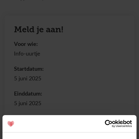
Meld je aan!
Voor wie:
Info-uurtje
Startdatum:
5 juni 2025
Einddatum:
5 juni 2025
Adres:
Online
19.30u tot ca. 21.00u